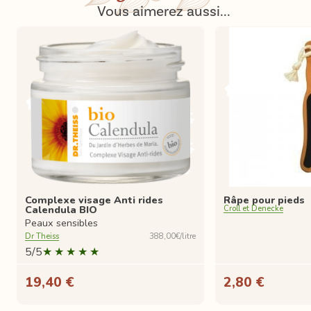
Vous aimerez aussi...
Complexe visage Anti rides
Râpe pour pieds
Calendula BIO
Croll et Denecke
Peaux sensibles
Dr Theiss
388,00€/litre
5/5
19,40 €
2,80 €