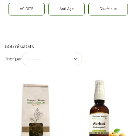
ACIDITE
Anti Age
Diurétique
858 résultats
Trier par