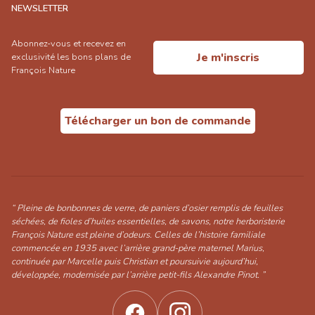
NEWSLETTER
Abonnez-vous et recevez en
Je m'inscris
exclusivité les bons plans de
François Nature
Télécharger un bon de commande
“ Pleine de bonbonnes de verre, de paniers d’osier remplis de feuilles
séchées, de fioles d’huiles essentielles, de savons, notre herboristerie
François Nature est pleine d’odeurs. Celles de l’histoire familiale
commencée en 1935 avec l’arrière grand-père maternel Marius,
continuée par Marcelle puis Christian et poursuivie aujourd’hui,
développée, modernisée par l’arrière petit-fils Alexandre Pinot. ”