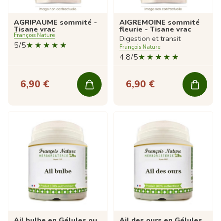
AGRIPAUME sommité -
AIGREMOINE sommité
Tisane vrac
fleurie - Tisane vrac
François Nature
Digestion et transit
5/5
François Nature
4.8/5
6,90 €
6,90 €
Ail bulbe en Gélules ou
Ail des ours en Gélules