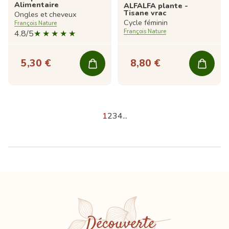
Alimentaire
ALFALFA plante -
Tisane vrac
Ongles et cheveux
Cycle féminin
François Nature
François Nature
4.8/5
5,30 €
8,80 €
1
2
3
4
...
Découverte