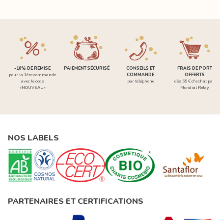
-10% DE REMISE
PAIEMENT SÉCURISÉ
CONSEILS ET
FRAIS DE PORT
pour la 1ère commande
COMMANDE
OFFERTS
avec le code
par téléphone
dès 55 € d'achat par
«NOUVEAU»
Mondial Relay
NOS LABELS
PARTENAIRES ET CERTIFICATIONS