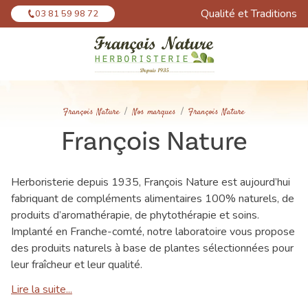
Panneau de gestion des cookies
Qualité et Traditions
03 81 59 98 72
François Nature
Nos marques
François Nature
François Nature
Herboristerie depuis 1935, François Nature est aujourd’hui
fabriquant de compléments alimentaires 100% naturels, de
produits d’aromathérapie, de phytothérapie et soins.
Implanté en Franche-comté, notre laboratoire vous propose
des produits naturels à base de plantes sélectionnées pour
leur fraîcheur et leur qualité.
Lire la suite...