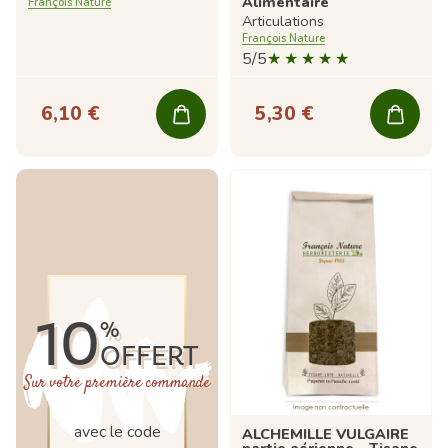
Alimentaire
François Nature
Articulations
François Nature
5/5
6,10 €
5,30 €
10
%
OFFERT
Sur votre première commande
avec le code
ALCHEMILLE VULGAIRE
partie aérienne - Tisane