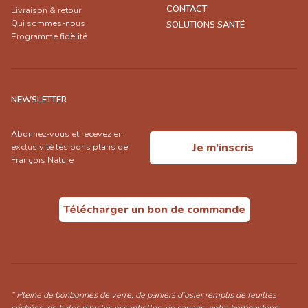
CONTACT
Livraison & retour
Qui sommes-nous
SOLUTIONS SANTÉ
Programme fidèlité
NEWSLETTER
Abonnez-vous et recevez en
Je m'inscris
exclusivité les bons plans de
François Nature
Télécharger un bon de commande
“ Pleine de bonbonnes de verre, de paniers d’osier remplis de feuilles
séchées, de fioles d’huiles essentielles, de savons, notre herboristerie