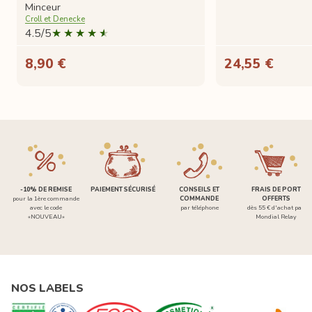
Minceur
Croll et Denecke
4.5/5
8,90 €
24,55 €
-10% DE REMISE
PAIEMENT SÉCURISÉ
CONSEILS ET
FRAIS DE PORT
pour la 1ère commande
COMMANDE
OFFERTS
avec le code
par téléphone
dès 55 € d'achat par
«NOUVEAU»
Mondial Relay
NOS LABELS