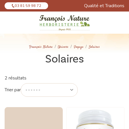
Panneau de gestion des cookies
Qualité et Traditions
03 81 59 98 72
François Nature
Univers
Voyage
Solaires
Solaires
2 résultats
Trier par