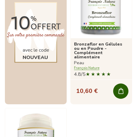
10
%
OFFERT
Sur votre première commande
Bronzaflor en Gélules
ou en Poudre -
avec le code
Complément
alimentaire
NOUVEAU
Peau
François Nature
4.8/5
10,60 €