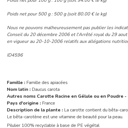
Poids net pour 100 g : 100 g (soit 94.00 € le kg)
Poids net pour 500 g : 500 g (soit 80.00 € le kg)
Nous ne pouvons malheureusement pas publier les indicati
Conseil du 20 décembre 2006 et l'Arrêté royal du 29 aou
en vigueur au 20-10-2006 relatifs aux allégations nutritio
ID4596
Famille :
Famille des apiacées
Nom latin :
Daucus carota
Autres noms Carotte Racine en Gélule ou en Poudre -
Pays d'origine :
France
Description de la plante :
La carotte contient du bêta-caro
Le bêta-carotène est une vitamine de beauté pour la peau.
Pilulier 100% recyclable à base de PE végétal