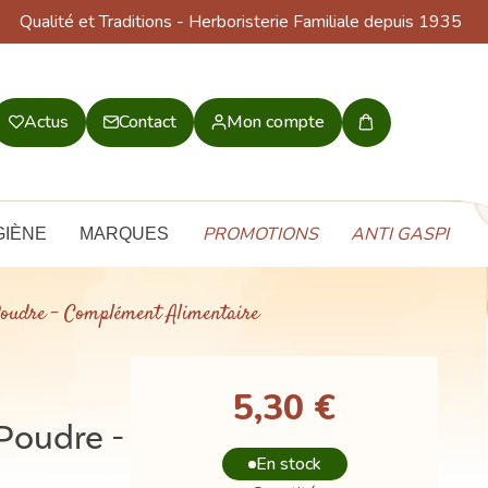
Qualité et Traditions
- Herboristerie Familiale depuis 1935
Actus
Contact
Mon compte
Mon
panier
PROMOTIONS
ANTI GASPI
GIÈNE
MARQUES
 Poudre - Complément Alimentaire
5,30 €
Poudre -
En stock