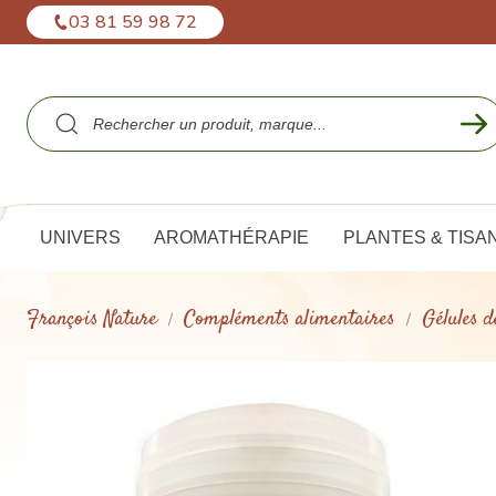
Panneau de gestion des cookies
03 81 59 98 72
UNIVERS
AROMATHÉRAPIE
PLANTES & TISA
François Nature
Compléments alimentaires
Gélules d