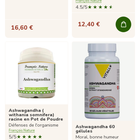
François Nature
4.5/5
12,40 €
16,60 €
Ashwagandha (
withania somnifera)
racine en Pot de Poudre
Défenses de l'organisme
Ashwagandha 60
gélules
François Nature
5/5
Moral, bonne humeur