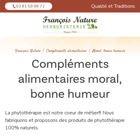
Panneau de gestion des cookies
Qualité et Traditions
03 81 59 98 72
François Nature
Compléments alimentaires
Moral, bonne humeur
Compléments
alimentaires moral,
bonne humeur
La phytothérapie est notre coeur de métier!!! Nous
fabriquons et proposons des produits de phytothérapie
100% naturels.