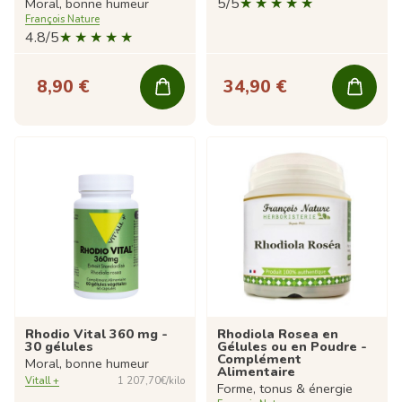
5/5
Moral, bonne humeur
François Nature
4.8/5
8,90 €
34,90 €
Rhodio Vital 360 mg -
Rhodiola Rosea en
30 gélules
Gélules ou en Poudre -
Complément
Moral, bonne humeur
Alimentaire
Vitall +
1 207,70€/kilo
Forme, tonus & énergie