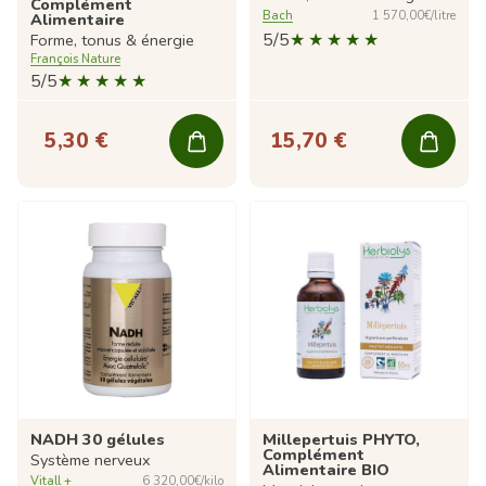
Complément
Bach
1 570,00€/litre
Alimentaire
5/5
Forme, tonus & énergie
François Nature
5/5
5,30 €
15,70 €
NADH 30 gélules
Millepertuis PHYTO,
Complément
Système nerveux
Alimentaire BIO
Vitall +
6 320,00€/kilo