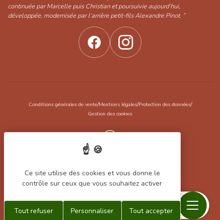
continuée par Marcelle puis Christian et poursuivie aujourd’hui,
développée, modernisée par l’arrière petit-fils Alexandre Pinot. ”
/
/
/
Conditions générales de vente
Mentions légales
Protection des données
Gestion des cookies
Réalisation Koredge
Ce site utilise des cookies et vous donne le
Filtrer les produits
contrôle sur ceux que vous souhaitez activer
Menu
Recherche
Contact
Mon
Mon
Tout refuser
Personnaliser
Tout accepter