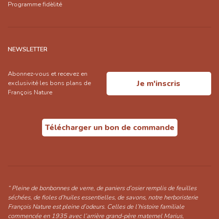
Programme fidèlité
NEWSLETTER
Abonnez-vous et recevez en
Je m'inscris
exclusivité les bons plans de
François Nature
Télécharger un bon de commande
“ Pleine de bonbonnes de verre, de paniers d’osier remplis de feuilles
séchées, de fioles d’huiles essentielles, de savons, notre herboristerie
François Nature est pleine d’odeurs. Celles de l’histoire familiale
commencée en 1935 avec l’arrière grand-père maternel Marius,