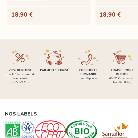
18,90 €
18,90 €
-10% DE REMISE
PAIEMENT SÉCURISÉ
CONSEILS ET
FRAIS DE PORT
pour la 1ère commande
COMMANDE
OFFERTS
avec le code
par téléphone
dès 55 € d'achat par
«NOUVEAU»
Mondial Relay
NOS LABELS