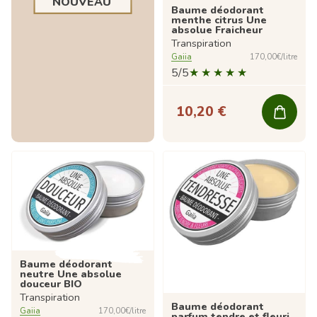
NOUVEAU
Baume déodorant
menthe citrus Une
absolue Fraicheur
Transpiration
Gaiia
170,00€/litre
5/5
10,20 €
Baume déodorant
neutre Une absolue
douceur BIO
Transpiration
Baume déodorant
Gaiia
170,00€/litre
parfum tendre et fleuri