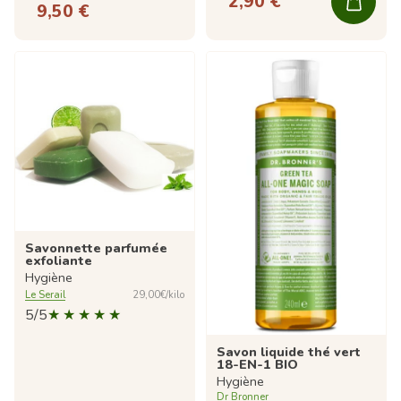
2,90 €
9,50 €
Savonnette parfumée
exfoliante
Hygiène
Le Serail
29,00€/kilo
5/5
Savon liquide thé vert
18-EN-1 BIO
Hygiène
Dr Bronner