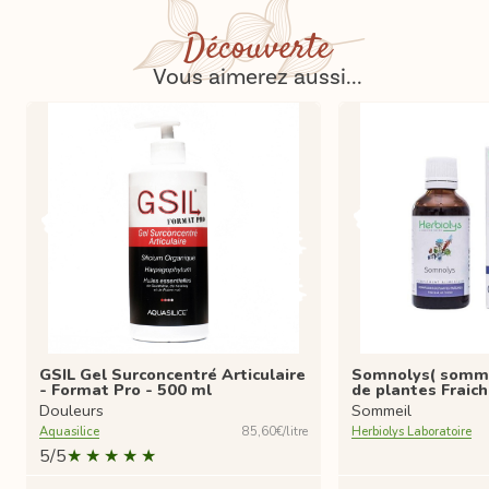
Découverte
Vous aimerez aussi...
GSIL Gel Surconcentré Articulaire
Somnolys( somme
- Format Pro - 500 ml
de plantes Fraic
Douleurs
Sommeil
Aquasilice
85,60€/litre
Herbiolys Laboratoire
5/5