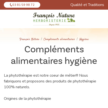
Panneau de gestion des cookies
Qualité et Traditions
03 81 59 98 72
François Nature
Compléments alimentaires
Hygiène
Compléments
alimentaires hygiène
La phytothérapie est notre coeur de métier!!! Nous
fabriquons et proposons des produits de phytothérapie
100% naturels.
Origines de la phytothérapie