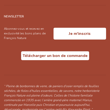
NEWSLETTER
Abonnez-vous et recevez en
Je m'inscris
exclusivité les bons plans de
François Nature
Télécharger un bon de commande
“ Pleine de bonbonnes de verre, de paniers d’osier remplis de feuilles
séchées, de fioles d’huiles essentielles, de savons, notre herboristerie
François Nature est pleine d’odeurs. Celles de l’histoire familiale
commencée en 1935 avec l’arrière grand-père maternel Marius,
continuée par Marcelle puis Christian et poursuivie aujourd’hui,
développée, modernisée par l’arrière petit-fils Alexandre Pinot. ”