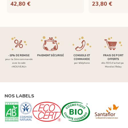
42,80 €
23,80 €
-10% DE REMISE
PAIEMENT SÉCURISÉ
CONSEILS ET
FRAIS DE PORT
pour la 1ère commande
COMMANDE
OFFERTS
avec le code
par téléphone
dès 55 € d'achat par
«NOUVEAU»
Mondial Relay
NOS LABELS