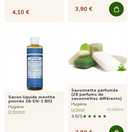
3,90 €
4,10 €
Savonnette parfumée
(28 parfums de
Savon liquide menthe
savonnettes différents)
poivrée 18-EN-1 BIO
Hygiène
Hygiène
Le Serail
29,00€/kilo
Dr Bronner
4.8/5