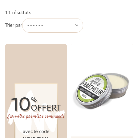
11 résultats
Trier par
10
%
OFFERT
Sur votre première commande
avec le code