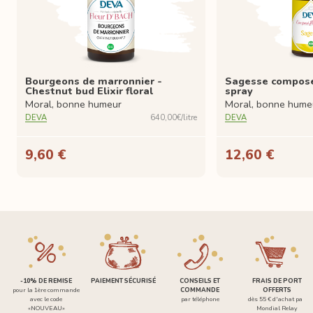
Bourgeons de marronnier -
Sagesse composé 
Chestnut bud Elixir floral
spray
Moral, bonne humeur
Moral, bonne hume
DEVA
640,00€/litre
DEVA
9,60 €
12,60 €
-10% DE REMISE
PAIEMENT SÉCURISÉ
CONSEILS ET
FRAIS DE PORT
pour la 1ère commande
COMMANDE
OFFERTS
avec le code
par téléphone
dès 55 € d'achat par
«NOUVEAU»
Mondial Relay