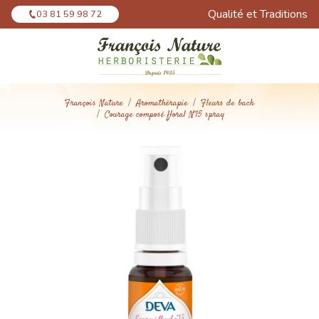
Panneau de gestion des cookies
Qualité et Traditions
03 81 59 98 72
François Nature
Aromathérapie
Fleurs de bach
Courage composé floral N°15 spray