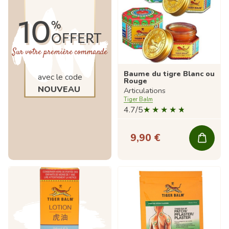
10
%
OFFERT
Sur votre première commande
Baume du tigre Blanc ou
avec le code
Rouge
NOUVEAU
Articulations
Tiger Balm
4.7/5
9,90 €