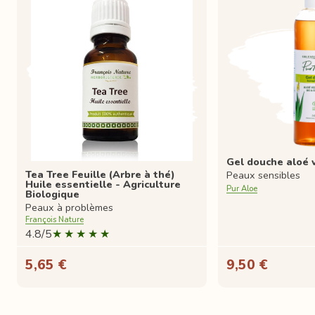
Gel douche aloé 
Tea Tree Feuille (Arbre à thé)
Peaux sensibles
Huile essentielle - Agriculture
Pur Aloe
Biologique
Peaux à problèmes
François Nature
4.8/5
5,65 €
9,50 €