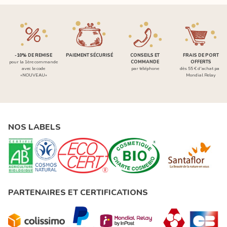
-10% DE REMISE
PAIEMENT SÉCURISÉ
CONSEILS ET
FRAIS DE PORT
pour la 1ère commande
COMMANDE
OFFERTS
avec le code
par téléphone
dès 55 € d'achat par
«NOUVEAU»
Mondial Relay
NOS LABELS
PARTENAIRES ET CERTIFICATIONS