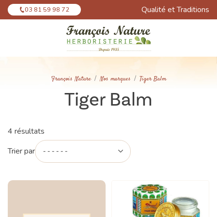
Panneau de gestion des cookies
Qualité et Traditions
03 81 59 98 72
François Nature
Nos marques
Tiger Balm
Tiger Balm
4 résultats
Trier par