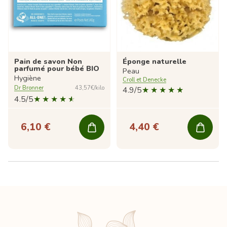
Pain de savon Non
Éponge naturelle
parfumé pour bébé BIO
Peau
Hygiène
Croll et Denecke
Dr Bronner
43,57€/kilo
4.9/5
4.5/5
6,10 €
4,40 €