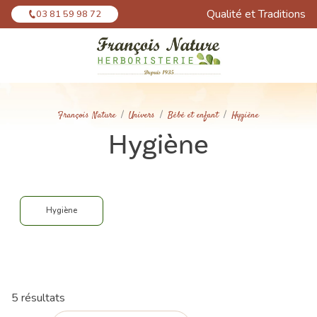
Panneau de gestion des cookies
Qualité et Traditions
03 81 59 98 72
François Nature
Univers
Bébé et enfant
Hygiène
Hygiène
Hygiène
5 résultats