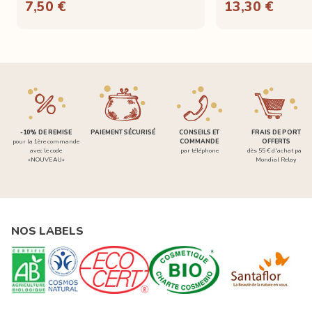
7,50 €
13,30 €
-10% DE REMISE
PAIEMENT SÉCURISÉ
CONSEILS ET
FRAIS DE PORT
pour la 1ère commande
COMMANDE
OFFERTS
avec le code
par téléphone
dès 55 € d'achat par
«NOUVEAU»
Mondial Relay
NOS LABELS