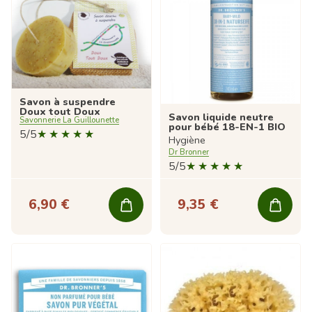
Savon à suspendre
Doux tout Doux
Savon liquide neutre
Savonnerie La Guillounette
pour bébé 18-EN-1 BIO
5/5
Hygiène
Dr Bronner
5/5
6,90 €
9,35 €