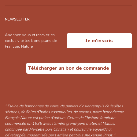
NEWSLETTER
Abonnez-vous et recevez en
Je m'inscris
exclusivité les bons plans de
François Nature
Télécharger un bon de commande
“ Pleine de bonbonnes de verre, de paniers d’osier remplis de feuilles
séchées, de fioles d’huiles essentielles, de savons, notre herboristerie
François Nature est pleine d’odeurs. Celles de l’histoire familiale
commencée en 1935 avec l’arrière grand-père maternel Marius,
continuée par Marcelle puis Christian et poursuivie aujourd’hui,
développée, modernisée par l’arrière petit-fils Alexandre Pinot. ”