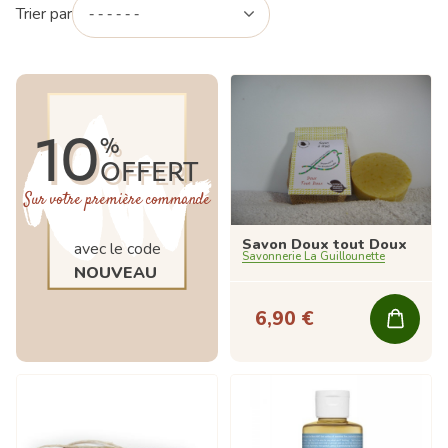
Trier par
10
%
OFFERT
Sur votre première commande
Savon Doux tout Doux
avec le code
Savonnerie La Guillounette
NOUVEAU
6,90 €