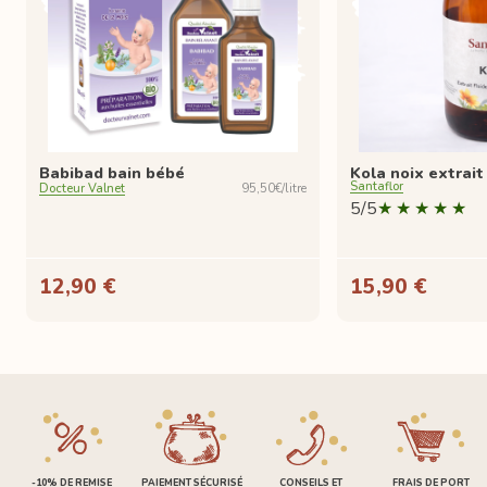
Babibad bain bébé
Kola noix extrait
Santaflor
Docteur Valnet
95,50€/litre
5/5
12,90 €
15,90 €
-10% DE REMISE
PAIEMENT SÉCURISÉ
CONSEILS ET
FRAIS DE PORT