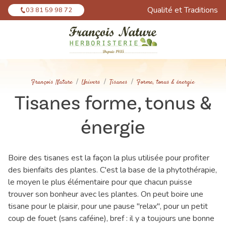
Panneau de gestion des cookies
Qualité et Traditions
03 81 59 98 72
François Nature
Univers
Tisanes
Forme, tonus & énergie
Tisanes forme, tonus &
énergie
Boire des tisanes est la façon la plus utilisée pour profiter
des bienfaits des plantes. C'est la base de la phytothérapie,
le moyen le plus élémentaire pour que chacun puisse
trouver son bonheur avec les plantes. On peut boire une
tisane pour le plaisir, pour une pause "relax", pour un petit
coup de fouet (sans caféine), bref : il y a toujours une bonne