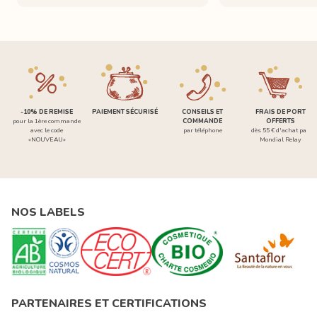
-10% DE REMISE
PAIEMENT SÉCURISÉ
CONSEILS ET
FRAIS DE PORT
pour la 1ère commande
COMMANDE
OFFERTS
avec le code
par téléphone
dès 55 € d'achat par
«NOUVEAU»
Mondial Relay
NOS LABELS
PARTENAIRES ET CERTIFICATIONS