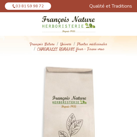
Panneau de gestion des cookies
Qualité et Traditions
03 81 59 98 72
François Nature
Univers
Plantes médicinales
CAMOMILLE ROMAINE fleur - Tisane vrac