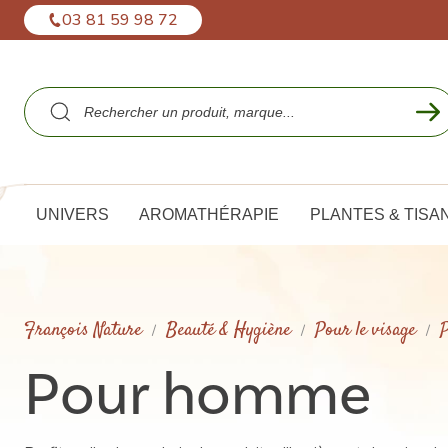
Panneau de gestion des cookies
03 81 59 98 72
UNIVERS
AROMATHÉRAPIE
PLANTES & TISA
François Nature
Beauté & Hygiène
Pour le visage
Pour homme