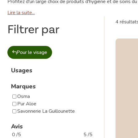
Profitez d'un large choix de produits d'hygiène et de soins d
Lire la suite...
4 résultat
Filtrer par
Pour le visage
Usages
Marques
Osma
Pur Aloe
Savonnerie La Guillounette
Avis
0 /5
5 /5