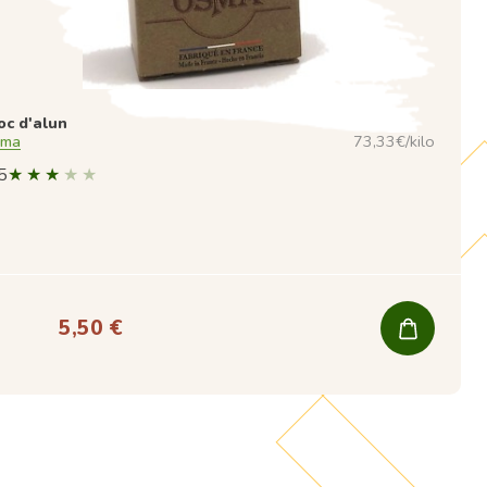
oc d'alun
ma
73,33€/kilo
5
5,50 €