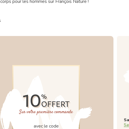
u corps pour les hommes sur François Nature !
s
10
%
OFFERT
Sur votre première commande
Sa
Sa
avec le code