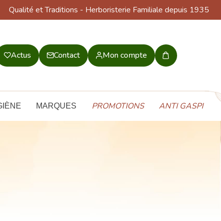
Qualité et Traditions
- Herboristerie Familiale depuis 1935
Actus
Contact
Mon compte
Mon
panier
PROMOTIONS
ANTI GASPI
GIÈNE
MARQUES