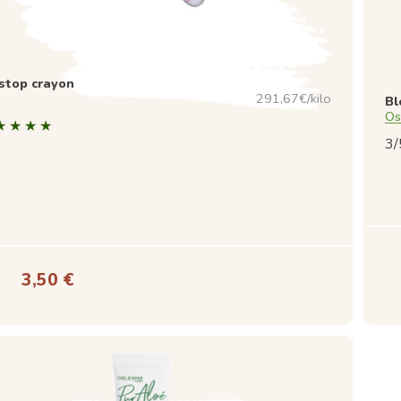
stop crayon
291,67€/kilo
Bl
Os
3/
3,50 €