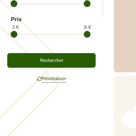
Prix
3 €
9 €
Réinitialiser