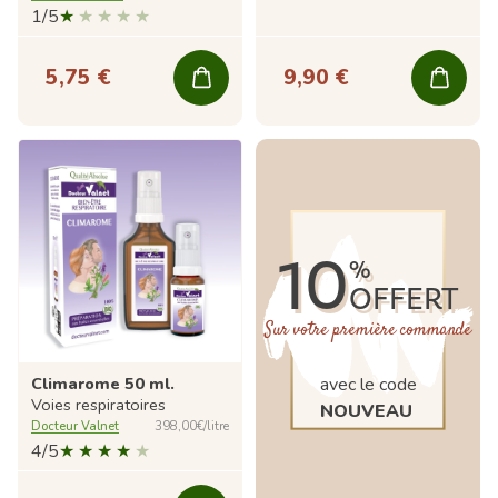
1/5
5,75 €
9,90 €
10
%
OFFERT
Sur votre première commande
Climarome 50 ml.
avec le code
Voies respiratoires
NOUVEAU
Docteur Valnet
398,00€/litre
4/5