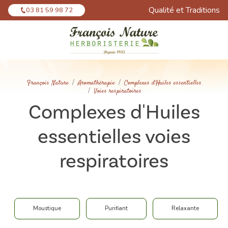
Panneau de gestion des cookies
Qualité et Traditions
03 81 59 98 72
François Nature
Aromathérapie
Complexes d'Huiles essentielles
Voies respiratoires
Complexes d'Huiles
essentielles voies
respiratoires
Moustique
Purifiant
Relaxante