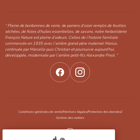
“ Pleine de bonbonnes de verre, de paniers d’osier remplis de feuilles
séchées, de fioles d’huiles essentielles, de savons, notre herboristerie
François Nature est pleine d’odeurs. Celles de l’histoire familiale
commencée en 1935 avec l’arrière grand-père maternel Marius,
continuée par Marcelle puis Christian et poursuivie aujourd’hui,
développée, modernisée par l’arrière petit-fils Alexandre Pinot. ”
/
/
/
Conditions générales de vente
Mentions légales
Protection des données
Gestion des cookies