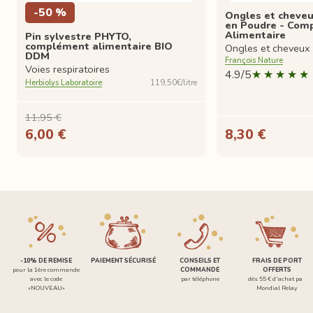
-50 %
Ongles et cheveu
en Poudre - Com
Alimentaire
Pin sylvestre PHYTO,
complément alimentaire BIO
Ongles et cheveux
DDM
François Nature
Voies respiratoires
4.9/5
Herbiolys Laboratoire
119,50€/litre
11,95 €
6,00 €
8,30 €
-10% DE REMISE
PAIEMENT SÉCURISÉ
CONSEILS ET
FRAIS DE PORT
pour la 1ère commande
COMMANDE
OFFERTS
avec le code
par téléphone
dès 55 € d'achat par
«NOUVEAU»
Mondial Relay