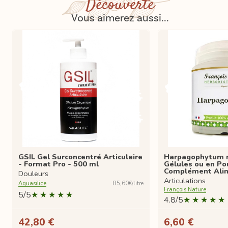
Découverte
Vous aimerez aussi...
GSIL Gel Surconcentré Articulaire
Harpagophytum r
- Format Pro - 500 ml
Gélules ou en Po
Complément Ali
Douleurs
Articulations
Aquasilice
85,60€/litre
François Nature
5/5
4.8/5
42,80 €
6,60 €