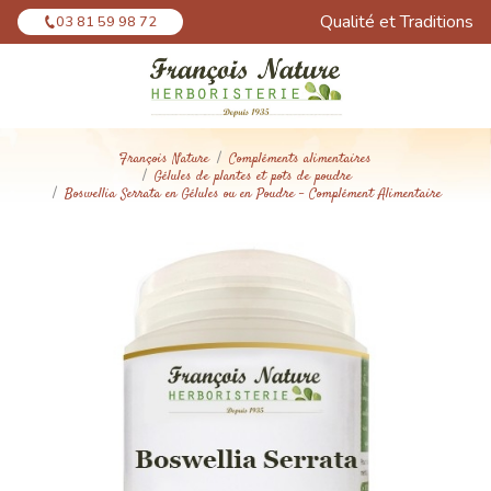
Panneau de gestion des cookies
Qualité et Traditions
03 81 59 98 72
François Nature
Compléments alimentaires
Gélules de plantes et pots de poudre
Boswellia Serrata en Gélules ou en Poudre - Complément Alimentaire