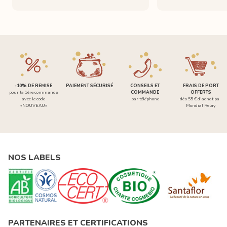
-10% DE REMISE
PAIEMENT SÉCURISÉ
CONSEILS ET
FRAIS DE PORT
pour la 1ère commande
COMMANDE
OFFERTS
avec le code
par téléphone
dès 55 € d'achat par
«NOUVEAU»
Mondial Relay
NOS LABELS
PARTENAIRES ET CERTIFICATIONS