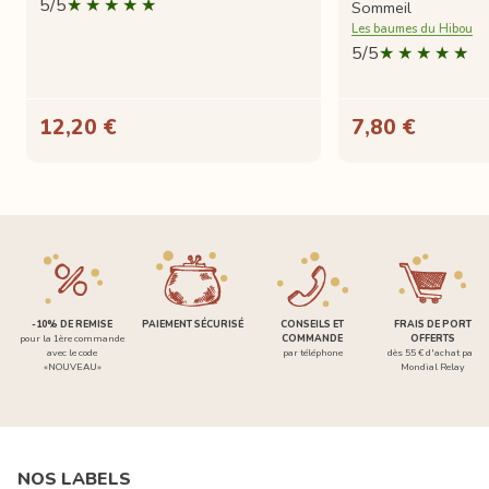
5/5
Sommeil
Les baumes du Hibou
5/5
12,20 €
7,80 €
-10% DE REMISE
PAIEMENT SÉCURISÉ
CONSEILS ET
FRAIS DE PORT
pour la 1ère commande
COMMANDE
OFFERTS
avec le code
par téléphone
dès 55 € d'achat par
«NOUVEAU»
Mondial Relay
NOS LABELS