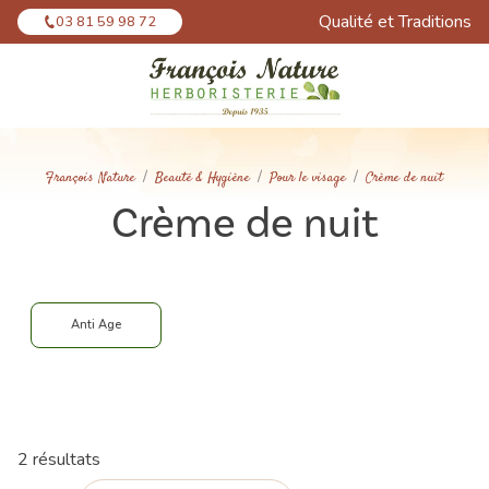
Panneau de gestion des cookies
Qualité et Traditions
03 81 59 98 72
François Nature
Beauté & Hygiène
Pour le visage
Crème de nuit
Crème de nuit
Anti Age
2 résultats