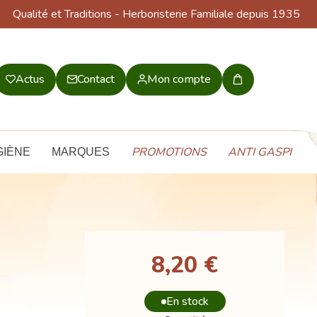
Qualité et Traditions
- Herboristerie Familiale depuis 1935
Actus
Contact
Mon compte
Mon
panier
PROMOTIONS
ANTI GASPI
GIÈNE
MARQUES
8,20 €
En stock