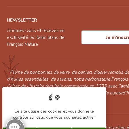
NEWSLETTER
Abonnez-vous et recevez en
exclusivité les bons plans de
Je m'inscr
François Nature
“ Pleine de bonbonnes de verre, de paniers d’osier remplis de
d’huiles essentielles, de savons, notre herboristerie François
Celles de l’histoire familiale commencée en 1935 avec l’arri
continuée par Marcelle puis Christian et poursuivie aujourd’
l’arrière petit-fils Alexandre Pinot. ”
Ce site utilise des cookies et vous donne le
contrôle sur ceux que vous souhaitez activer
Conditions générales de vente
/
Mentions légales
/
Protection 