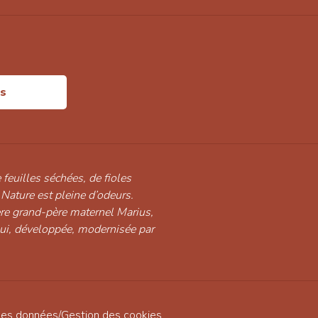
is
 feuilles séchées, de fioles
 Nature est pleine d’odeurs.
ère grand-père maternel Marius,
hui, développée, modernisée par
des données
/
Gestion des cookies