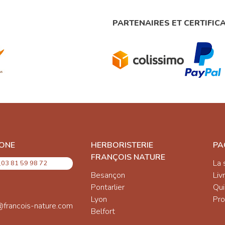
PARTENAIRES ET CERTIFIC
ONE
HERBORISTERIE
PA
FRANÇOIS NATURE
La 
03 81 59 98 72
Besançon
Liv
Pontarlier
Qu
Lyon
Pro
@francois-nature.com
Belfort