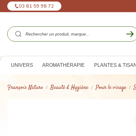
Panneau de gestion des cookies
03 81 59 98 72
UNIVERS
AROMATHÉRAPIE
PLANTES & TISA
François Nature
Beauté & Hygiène
Pour le visage
S