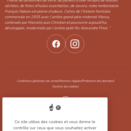
“ Pleine de bonbonnes de verre, de paniers d’osier remplis de feuilles
séchées, de fioles d’huiles essentielles, de savons, notre herboristerie
François Nature est pleine d’odeurs. Celles de l’histoire familiale
commencée en 1935 avec l’arrière grand-père maternel Marius,
continuée par Marcelle puis Christian et poursuivie aujourd’hui,
développée, modernisée par l’arrière petit-fils Alexandre Pinot. ”
/
/
/
Conditions générales de vente
Mentions légales
Protection des données
Gestion des cookies
Réalisation Koredge
Ce site utilise des cookies et vous donne le
contrôle sur ceux que vous souhaitez activer