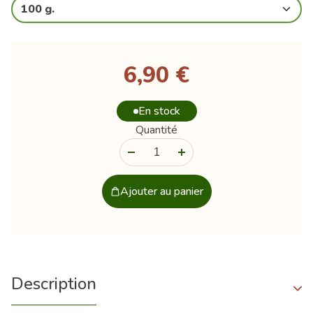
100 g.
6,90 €
En stock
Quantité
-
+
Ajouter au panier
Description