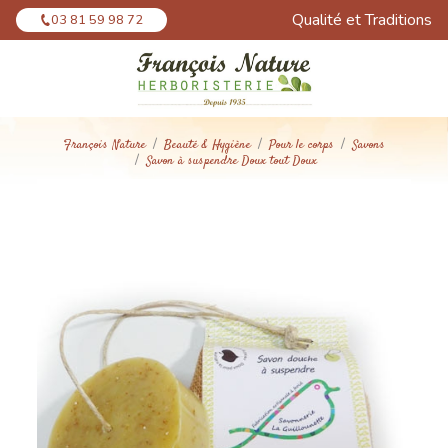
Panneau de gestion des cookies
Qualité et Traditions
03 81 59 98 72
François Nature
Beauté & Hygiène
Pour le corps
Savons
Savon à suspendre Doux tout Doux