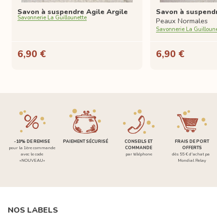
Savon à suspendre Agile Argile
Savon à suspend
Savonnerie La Guillounette
Peaux Normales
Savonnerie La Guilloun
6,90 €
6,90 €
-10% DE REMISE
PAIEMENT SÉCURISÉ
CONSEILS ET
FRAIS DE PORT
pour la 1ère commande
COMMANDE
OFFERTS
avec le code
par téléphone
dès 55 € d'achat par
«NOUVEAU»
Mondial Relay
NOS LABELS