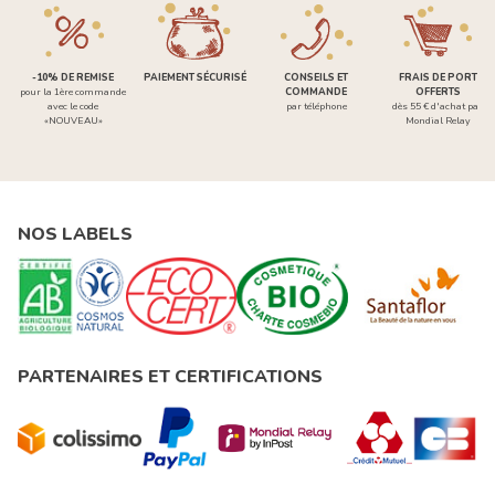
-10% DE REMISE
PAIEMENT SÉCURISÉ
CONSEILS ET
FRAIS DE PORT
pour la 1ère commande
COMMANDE
OFFERTS
avec le code
par téléphone
dès 55 € d'achat par
«NOUVEAU»
Mondial Relay
NOS LABELS
PARTENAIRES ET CERTIFICATIONS