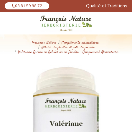
Panneau de gestion des cookies
Qualité et Traditions
03 81 59 98 72
François Nature
Compléments alimentaires
Gélules de plantes et pots de poudre
Valériane Racine en Gélules ou en Poudre - Complément Alimentaire