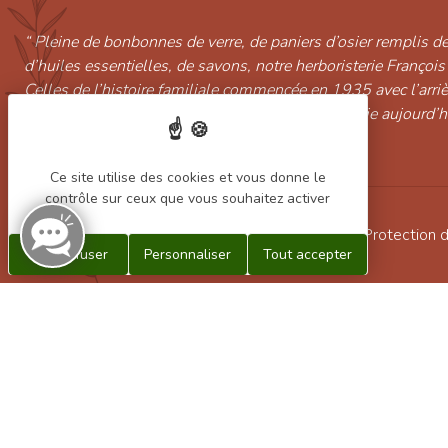
“ Pleine de bonbonnes de verre, de paniers d’osier remplis de
d’huiles essentielles, de savons, notre herboristerie François
Celles de l’histoire familiale commencée en 1935 avec l’arri
continuée par Marcelle puis Christian et poursuivie aujourd’
l’arrière petit-fils Alexandre Pinot. ”
Ce site utilise des cookies et vous donne le
contrôle sur ceux que vous souhaitez activer
Conditions générales de vente
/
Mentions légales
/
Protection 
Tout refuser
Personnaliser
Tout accepter