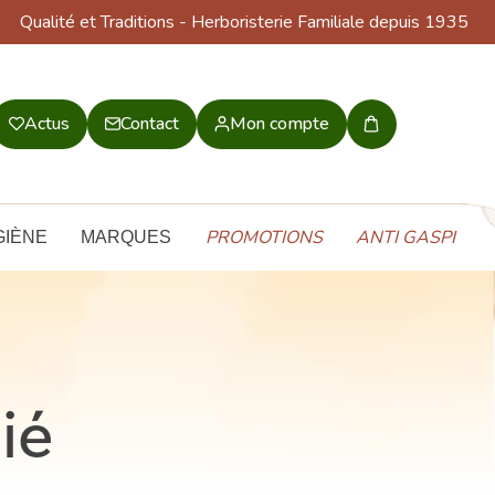
Qualité et Traditions
- Herboristerie Familiale depuis 1935
Actus
Contact
Mon compte
Mon
panier
PROMOTIONS
ANTI GASPI
GIÈNE
MARQUES
ié