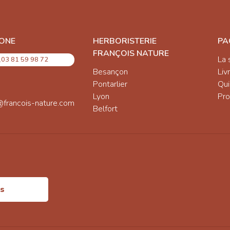
ONE
HERBORISTERIE
PA
FRANÇOIS NATURE
La 
03 81 59 98 72
Besançon
Liv
Pontarlier
Qu
Lyon
Pro
@francois-nature.com
Belfort
is