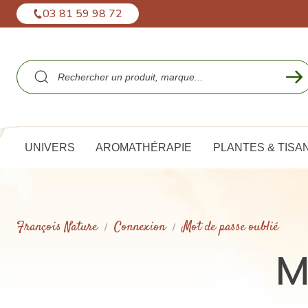
Panneau de gestion des cookies
03 81 59 98 72
UNIVERS
AROMATHÉRAPIE
PLANTES & TISA
François Nature
Connexion
Mot de passe oublié
M