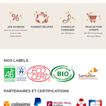
-10% DE REMISE
PAIEMENT SÉCURISÉ
CONSEILS ET
FRAIS DE PORT
pour la 1ère commande
COMMANDE
OFFERTS
avec le code
par téléphone
dès 55 € d'achat par
«NOUVEAU»
Mondial Relay
NOS LABELS
PARTENAIRES ET CERTIFICATIONS