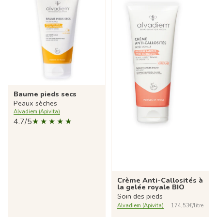
Baume pieds secs
Peaux sèches
Alvadiem (Apivita)
4.7/5
Crème Anti-Callosités à
la gelée royale BIO
Soin des pieds
Alvadiem (Apivita)
174,53€/litre