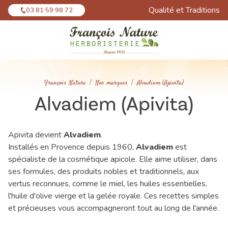
Panneau de gestion des cookies
Qualité et Traditions
03 81 59 98 72
François Nature
Nos marques
Alvadiem (Apivita)
Alvadiem (Apivita)
Apivita devient
Alvadiem
.
Installés en Provence depuis 1960,
Alvadiem
est
spécialiste de la cosmétique apicole. Elle aime utiliser, dans
ses formules, des produits nobles et traditionnels, aux
vertus reconnues, comme le miel, les huiles essentielles,
l'huile d'olive vierge et la gelée royale. Ces recettes simples
et précieuses vous accompagneront tout au long de l'année.