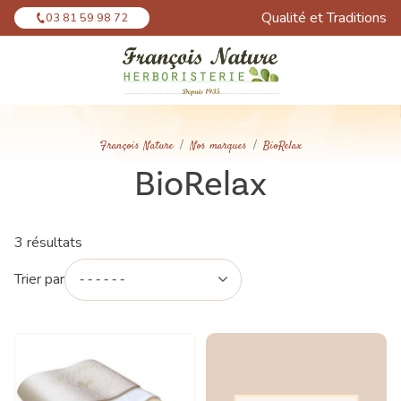
Panneau de gestion des cookies
Qualité et Traditions
03 81 59 98 72
François Nature
Nos marques
BioRelax
BioRelax
3 résultats
Trier par