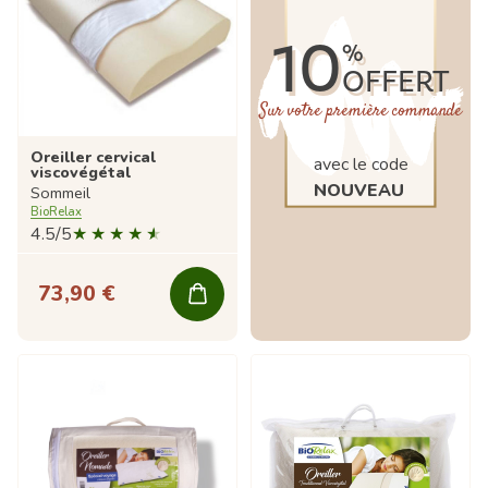
10
%
OFFERT
Sur votre première commande
Oreiller cervical
avec le code
viscovégétal
NOUVEAU
Sommeil
BioRelax
4.5/5
73,90 €