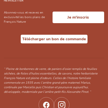
NEWSLETTER
Abonnez-vous et recevez en
Je m'inscris
exclusivité les bons plans de
François Nature
Télécharger un bon de commande
“ Pleine de bonbonnes de verre, de paniers d’osier remplis de feuilles
séchées, de fioles d’huiles essentielles, de savons, notre herboristerie
François Nature est pleine d’odeurs. Celles de l’histoire familiale
commencée en 1935 avec l’arrière grand-père maternel Marius,
continuée par Marcelle puis Christian et poursuivie aujourd’hui,
développée, modernisée par l’arrière petit-fils Alexandre Pinot. ”