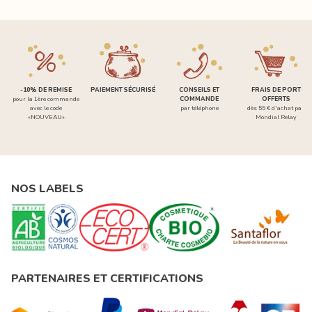
-10% DE REMISE
PAIEMENT SÉCURISÉ
CONSEILS ET
FRAIS DE PORT
pour la 1ère commande
COMMANDE
OFFERTS
avec le code
par téléphone
dès 55 € d'achat par
«NOUVEAU»
Mondial Relay
NOS LABELS
PARTENAIRES ET CERTIFICATIONS