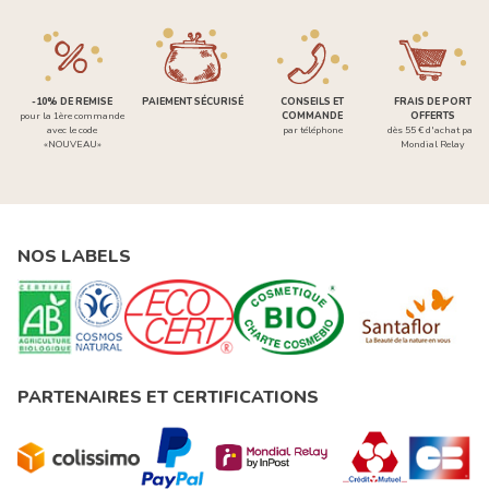
-10% DE REMISE
PAIEMENT SÉCURISÉ
CONSEILS ET
FRAIS DE PORT
pour la 1ère commande
COMMANDE
OFFERTS
avec le code
par téléphone
dès 55 € d'achat par
«NOUVEAU»
Mondial Relay
NOS LABELS
PARTENAIRES ET CERTIFICATIONS