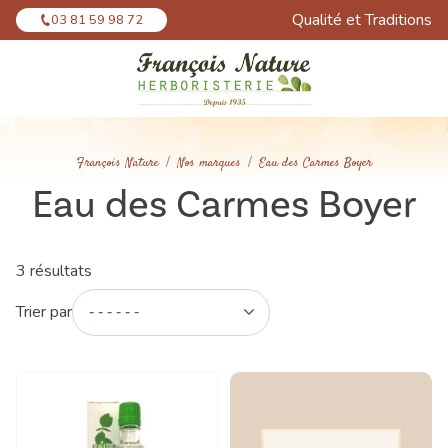
Panneau de gestion des cookies
Qualité et Traditions
03 81 59 98 72
François Nature
Nos marques
Eau des Carmes Boyer
Eau des Carmes Boyer
3 résultats
Trier par