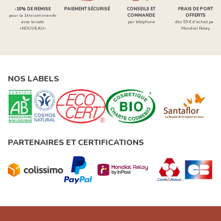
-10% DE REMISE
PAIEMENT SÉCURISÉ
CONSEILS ET
FRAIS DE PORT
pour la 1ère commande
COMMANDE
OFFERTS
avec le code
par téléphone
dès 55 € d'achat par
«NOUVEAU»
Mondial Relay
NOS LABELS
PARTENAIRES ET CERTIFICATIONS