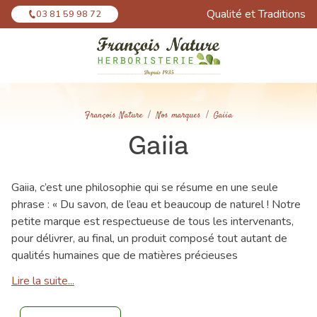
Panneau de gestion des cookies
Qualité et Traditions
03 81 59 98 72
François Nature
Nos marques
Gaiia
Gaiia
Gaiia, c’est une philosophie qui se résume en une seule
phrase : « Du savon, de l’eau et beaucoup de naturel ! Notre
petite marque est respectueuse de tous les intervenants,
pour délivrer, au final, un produit composé tout autant de
qualités humaines que de matières précieuses
Lire la suite...