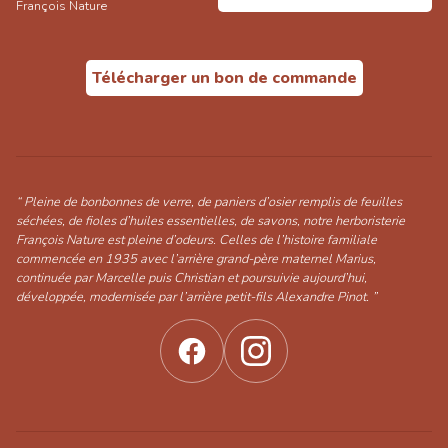
François Nature
Télécharger un bon de commande
“ Pleine de bonbonnes de verre, de paniers d’osier remplis de feuilles
séchées, de fioles d’huiles essentielles, de savons, notre herboristerie
François Nature est pleine d’odeurs. Celles de l’histoire familiale
commencée en 1935 avec l’arrière grand-père maternel Marius,
continuée par Marcelle puis Christian et poursuivie aujourd’hui,
développée, modernisée par l’arrière petit-fils Alexandre Pinot. ”