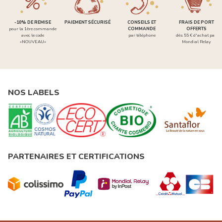
-10% DE REMISE
PAIEMENT SÉCURISÉ
CONSEILS ET
FRAIS DE PORT
pour la 1ère commande
COMMANDE
OFFERTS
avec le code
par téléphone
dès 55 € d'achat par
«NOUVEAU»
Mondial Relay
NOS LABELS
PARTENAIRES ET CERTIFICATIONS