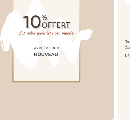
10
%
OFFERT
Sur votre première commande
Te
Pr
avec le code
NOUVEAU
5/