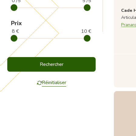
0 /5
5 /5
Cade H
Articul
Prix
Pranar
8 €
10 €
Réinitialiser