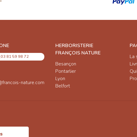
ONE
HERBORISTERIE
PA
FRANÇOIS NATURE
La 
03 81 59 98 72
Besançon
Liv
Pontarlier
Qu
Lyon
Pro
@francois-nature.com
Belfort
is