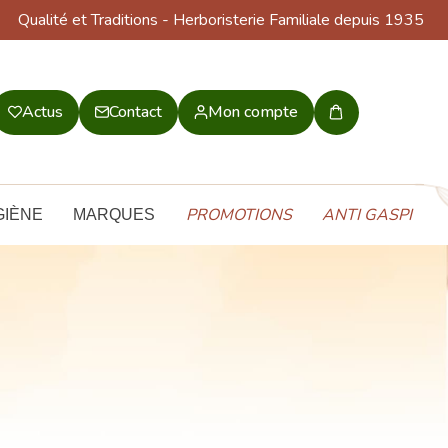
Qualité et Traditions
- Herboristerie Familiale depuis 1935
Actus
Contact
Mon compte
Mon
panier
PROMOTIONS
ANTI GASPI
GIÈNE
MARQUES