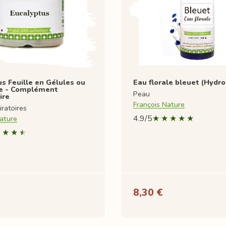
s Feuille en Gélules ou
Eau florale bleuet (Hydro
e - Complément
Peau
ire
François Nature
iratoires
4.9/5
ature
8,30 €