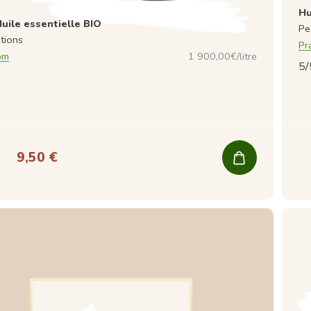
Hu
uile essentielle BIO
Pe
ations
Pr
om
1 900,00€/litre
5/
9,50 €