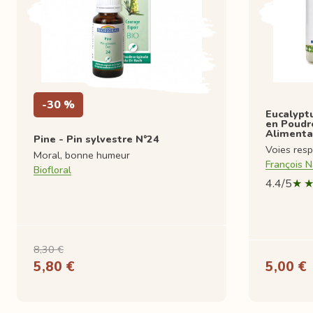
-30 %
Eucalyptu
en Poudr
Alimenta
Pine - Pin sylvestre N°24
Voies resp
Moral, bonne humeur
François N
Biofloral
4.4/5
8,30 €
5,80 €
5,00 €