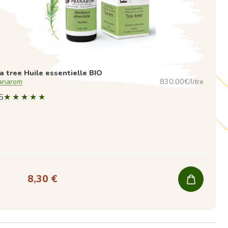
a tree Huile essentielle BIO
anarom
830,00€/litre
5
8,30 €