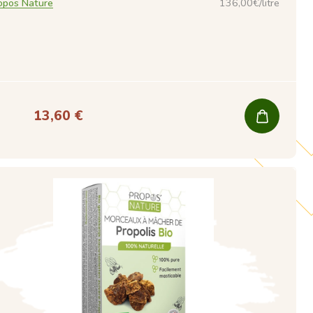
opos Nature
136,00€/litre
13,60 €