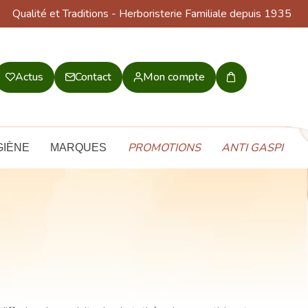
Qualité et Traditions
- Herboristerie Familiale depuis 1935
Actus
Contact
Mon compte
Mon
panier
PROMOTIONS
ANTI GASPI
GIÈNE
MARQUES