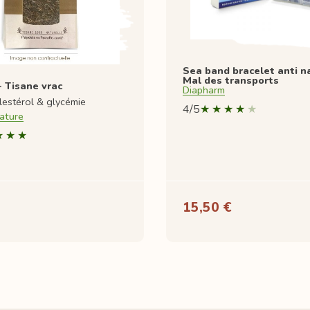
Sea band bracelet anti n
Mal des transports
 Tisane vrac
Diapharm
lestérol & glycémie
4/5
ature
15,50 €