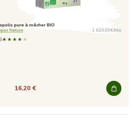
opolis pure à mâcher BIO
opos Nature
1 620,00€/kilo
5
16,20 €