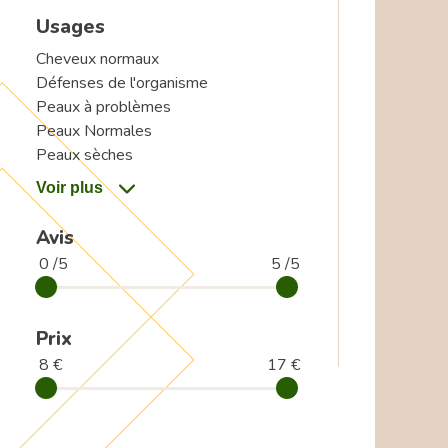
Usages
Cheveux normaux
Défenses de l'organisme
Peaux à problèmes
Peaux Normales
Peaux sèches
Avis
0 /5
5 /5
Prix
8 €
17 €