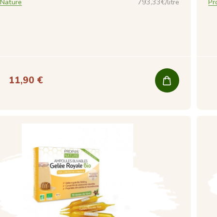
 Nature
793,33€/litre
Pr
11,90 €