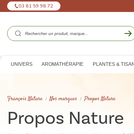
Panneau de gestion des cookies
03 81 59 98 72
UNIVERS
AROMATHÉRAPIE
PLANTES & TISA
François Nature
Nos marques
Propos Nature
Propos Nature