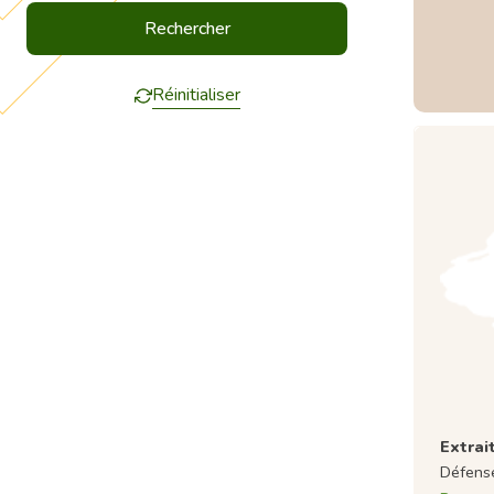
Réinitialiser
Extrai
Défense