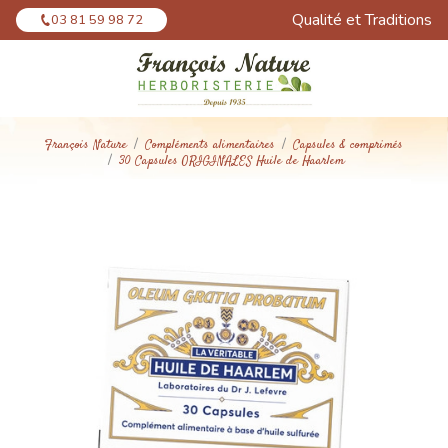
Panneau de gestion des cookies
Qualité et Traditions
03 81 59 98 72
François Nature
Compléments alimentaires
Capsules & comprimés
30 Capsules ORIGINALES Huile de Haarlem