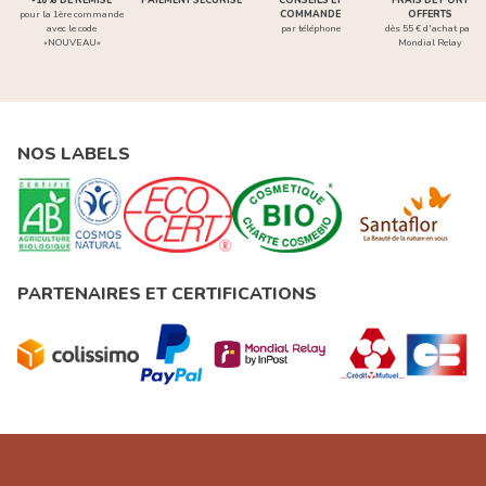
-10% DE REMISE
PAIEMENT SÉCURISÉ
CONSEILS ET
FRAIS DE PORT
pour la 1ère commande
COMMANDE
OFFERTS
avec le code
par téléphone
dès 55 € d'achat par
«NOUVEAU»
Mondial Relay
NOS LABELS
PARTENAIRES ET CERTIFICATIONS