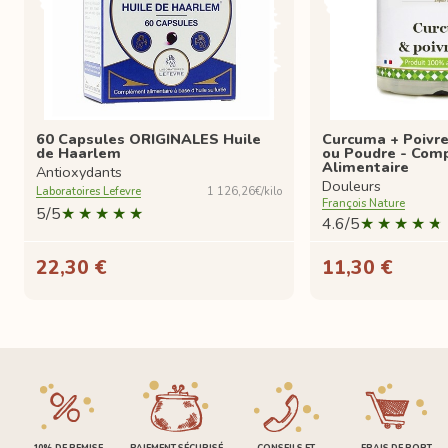
60 Capsules ORIGINALES Huile
Curcuma + Poivre
de Haarlem
ou Poudre - Com
Alimentaire
Antioxydants
Douleurs
Laboratoires Lefevre
1 126,26€/kilo
François Nature
5/5
4.6/5
22,30 €
11,30 €