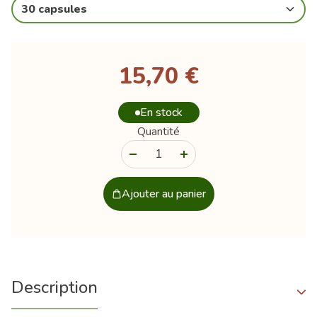
30 capsules
15,70 €
En stock
Quantité
-
+
Ajouter au panier
Description