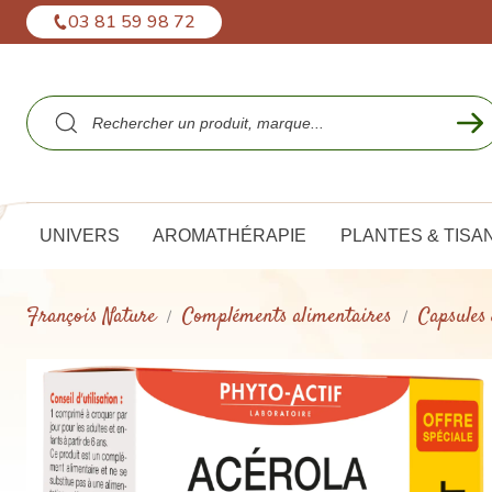
Panneau de gestion des cookies
03 81 59 98 72
UNIVERS
AROMATHÉRAPIE
PLANTES & TISA
François Nature
Compléments alimentaires
Capsules