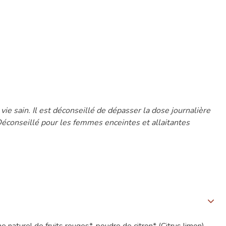
ie sain. Il est déconseillé de dépasser la dose journalière
. Déconseillé pour les femmes enceintes et allaitantes
e naturel de fruits rouges*, poudre de citron* (Citrus limon),