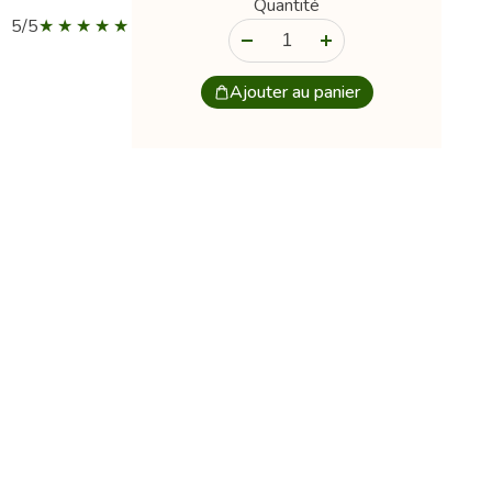
Quantité
5/5
-
+
Ajouter au panier