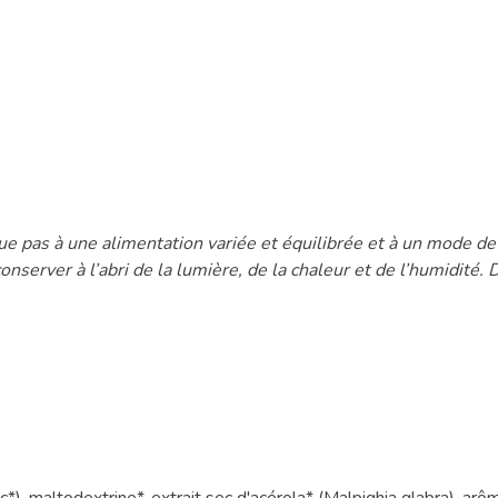
 pas à une alimentation variée et équilibrée et à un mode de v
onserver à l’abri de la lumière, de la chaleur et de l’humidité
c*), maltodextrine*, extrait sec d'acérola* (Malpighia glabra), arôm