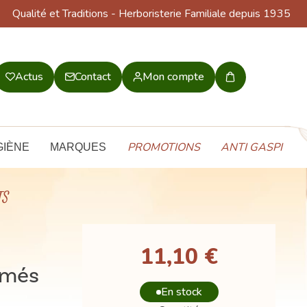
Qualité et Traditions
- Herboristerie Familiale depuis 1935
Actus
Contact
Mon compte
Mon
panier
PROMOTIONS
ANTI GASPI
GIÈNE
MARQUES
TS
11,10 €
imés
En stock