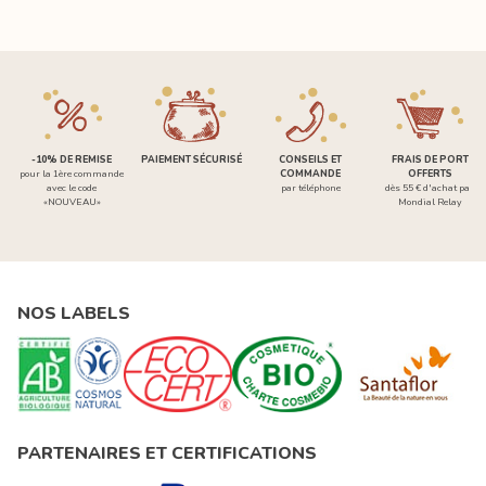
-10% DE REMISE
PAIEMENT SÉCURISÉ
CONSEILS ET
FRAIS DE PORT
pour la 1ère commande
COMMANDE
OFFERTS
avec le code
par téléphone
dès 55 € d'achat par
«NOUVEAU»
Mondial Relay
NOS LABELS
PARTENAIRES ET CERTIFICATIONS