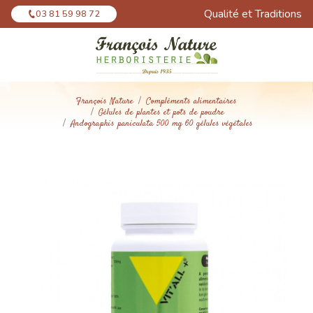
Panneau de gestion des cookies
Qualité et Traditions
03 81 59 98 72
François Nature
Compléments alimentaires
Gélules de plantes et pots de poudre
Andographis paniculata 500 mg 60 gélules végétales