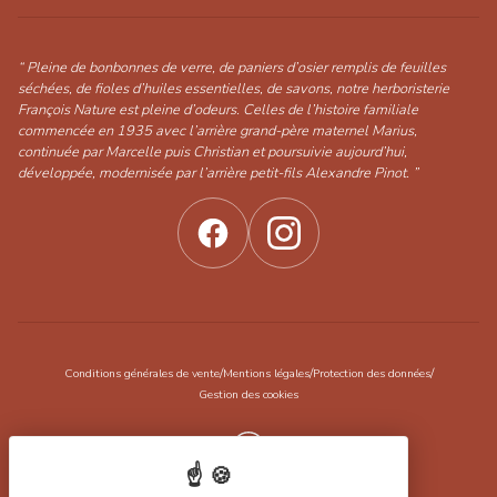
“ Pleine de bonbonnes de verre, de paniers d’osier remplis de feuilles
séchées, de fioles d’huiles essentielles, de savons, notre herboristerie
François Nature est pleine d’odeurs. Celles de l’histoire familiale
commencée en 1935 avec l’arrière grand-père maternel Marius,
continuée par Marcelle puis Christian et poursuivie aujourd’hui,
développée, modernisée par l’arrière petit-fils Alexandre Pinot. ”
/
/
/
Conditions générales de vente
Mentions légales
Protection des données
Gestion des cookies
Réalisation Koredge