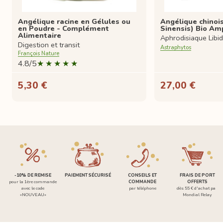
Angélique racine en Gélules ou
Angélique chinoi
en Poudre - Complément
Sinensis) Bio Am
Alimentaire
Aphrodisiaque Libi
Digestion et transit
Astraphytos
François Nature
4.8/5
5,30 €
27,00 €
-10% DE REMISE
PAIEMENT SÉCURISÉ
CONSEILS ET
FRAIS DE PORT
pour la 1ère commande
COMMANDE
OFFERTS
avec le code
par téléphone
dès 55 € d'achat par
«NOUVEAU»
Mondial Relay