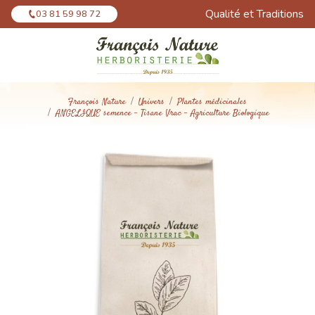
Panneau de gestion des cookies
Qualité et Traditions
03 81 59 98 72
François Nature
Univers
Plantes médicinales
ANGELIQUE semence - Tisane Vrac - Agriculture Biologique