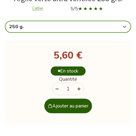
5/5
Cattier
250 g.
5,60 €
En stock
Quantité
-
+
Ajouter au panier