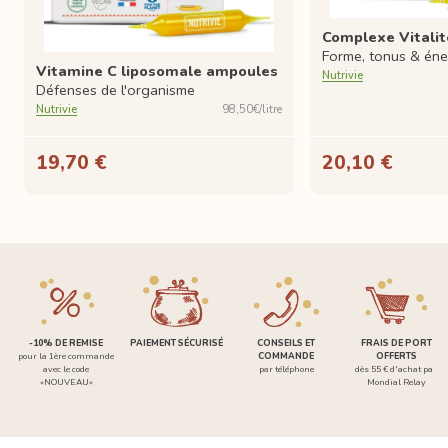
Complexe Vitali
Forme, tonus & éne
Vitamine C liposomale ampoules
Nutrivie
Défenses de l'organisme
Nutrivie
98,50€/litre
19,70 €
20,10 €
-10% DE REMISE
PAIEMENT SÉCURISÉ
CONSEILS ET
FRAIS DE PORT
pour la 1ère commande
COMMANDE
OFFERTS
avec le code
par téléphone
dès 55 € d'achat par
«NOUVEAU»
Mondial Relay