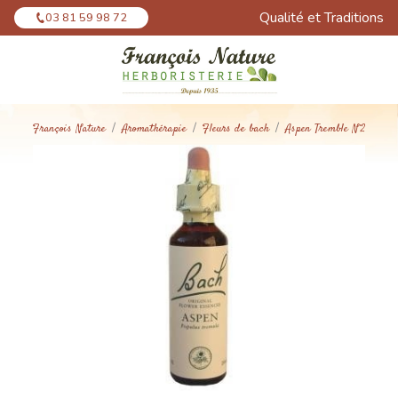
Panneau de gestion des cookies
Qualité et Traditions
03 81 59 98 72
François Nature
Aromathérapie
Fleurs de bach
Aspen Tremble N°2