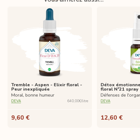
Tremble - Aspen - Elixir floral -
Détox émotionne
Peur inexpliquée
floral N°21 spray
Moral, bonne humeur
Défenses de l'orga
DEVA
640,00€/litre
DEVA
9,60 €
12,60 €