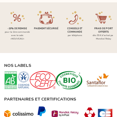
-10% DE REMISE
PAIEMENT SÉCURISÉ
CONSEILS ET
FRAIS DE PORT
pour la 1ère commande
COMMANDE
OFFERTS
avec le code
par téléphone
dès 55 € d'achat par
«NOUVEAU»
Mondial Relay
NOS LABELS
PARTENAIRES ET CERTIFICATIONS