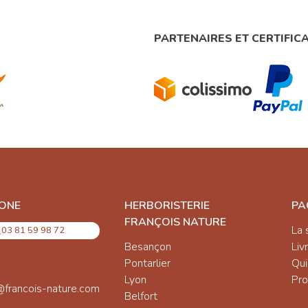
PARTENAIRES ET CERTIFIC
ONE
HERBORISTERIE
PA
FRANÇOIS NATURE
La 
03 81 59 98 72
Besançon
Liv
Pontarlier
Qu
Lyon
Pro
@francois-nature.com
Belfort