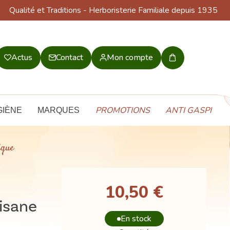
Qualité et Traditions
- Herboristerie Familiale depuis 1935
Actus
Contact
Mon compte
Mon
panier
PROMOTIONS
ANTI GASPI
GIÈNE
MARQUES
ique
10,50 €
Tisane
En stock