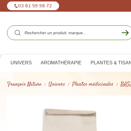
Panneau de gestion des cookies
03 81 59 98 72
UNIVERS
AROMATHÉRAPIE
PLANTES & TISA
François Nature
Univers
Plantes médicinales
BASI