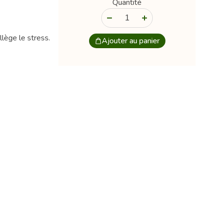
Quantité
-
+
llège le stress.
Ajouter au panier