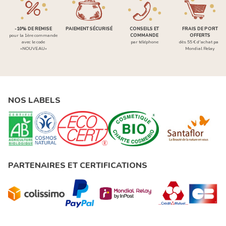
-10% DE REMISE
PAIEMENT SÉCURISÉ
CONSEILS ET
FRAIS DE PORT
pour la 1ère commande
COMMANDE
OFFERTS
avec le code
par téléphone
dès 55 € d'achat par
«NOUVEAU»
Mondial Relay
NOS LABELS
PARTENAIRES ET CERTIFICATIONS