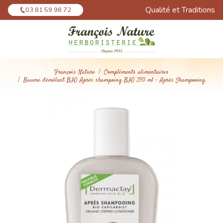
Panneau de gestion des cookies
Qualité et Traditions
03 81 59 98 72
François Nature
Compléments alimentaires
Baume démêlant BIO Après shampoing BIO 250 ml - Après Shampooing.