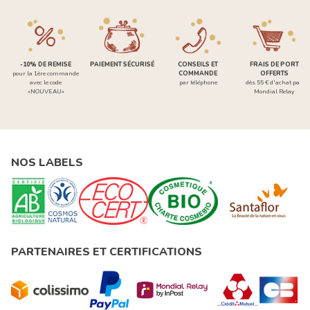
-10% DE REMISE
PAIEMENT SÉCURISÉ
CONSEILS ET
FRAIS DE PORT
pour la 1ère commande
COMMANDE
OFFERTS
avec le code
par téléphone
dès 55 € d'achat par
«NOUVEAU»
Mondial Relay
NOS LABELS
PARTENAIRES ET CERTIFICATIONS