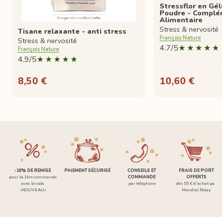
Stressflor en Gél
Poudre - Compl
Alimentaire
Stress & nervosité
Tisane relaxante - anti stress
François Nature
Stress & nervosité
4.7/5
François Nature
4.9/5
8,50 €
10,60 €
-10% DE REMISE
PAIEMENT SÉCURISÉ
CONSEILS ET
FRAIS DE PORT
pour la 1ère commande
COMMANDE
OFFERTS
avec le code
par téléphone
dès 55 € d'achat par
«NOUVEAU»
Mondial Relay