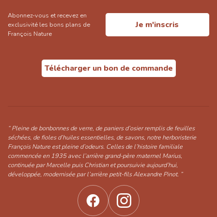
Abonnez-vous et recevez en
Je m'inscris
exclusivité les bons plans de
François Nature
Télécharger un bon de commande
“ Pleine de bonbonnes de verre, de paniers d’osier remplis de feuilles
séchées, de fioles d’huiles essentielles, de savons, notre herboristerie
François Nature est pleine d’odeurs. Celles de l’histoire familiale
commencée en 1935 avec l’arrière grand-père maternel Marius,
continuée par Marcelle puis Christian et poursuivie aujourd’hui,
développée, modernisée par l’arrière petit-fils Alexandre Pinot. ”