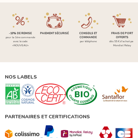
-10% DE REMISE
PAIEMENT SÉCURISÉ
CONSEILS ET
FRAIS DE PORT
pour la 1ère commande
COMMANDE
OFFERTS
avec le code
par téléphone
dès 55 € d'achat par
«NOUVEAU»
Mondial Relay
NOS LABELS
PARTENAIRES ET CERTIFICATIONS