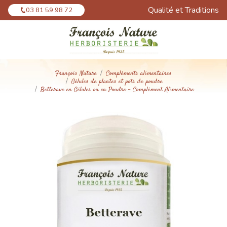
Panneau de gestion des cookies
Qualité et Traditions
03 81 59 98 72
François Nature
Compléments alimentaires
Gélules de plantes et pots de poudre
Betterave en Gélules ou en Poudre - Complément Alimentaire