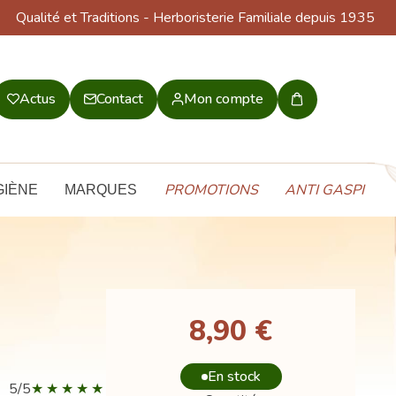
Qualité et Traditions
- Herboristerie Familiale depuis 1935
Actus
Contact
Mon compte
Mon
panier
PROMOTIONS
ANTI GASPI
GIÈNE
MARQUES
8,90 €
En stock
5/5