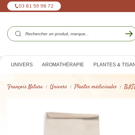
Panneau de gestion des cookies
03 81 59 98 72
UNIVERS
AROMATHÉRAPIE
PLANTES & TISA
François Nature
Univers
Plantes médicinales
BIST