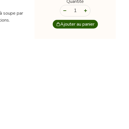
Quantité
-
+
 à soupe par
ions.
Ajouter au panier