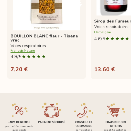
Sirop des Fumeu
Voies respiratoires
Herbalgem
BOUILLON BLANC fleur - Tisane
4.6/5
vrac
Voies respiratoires
François Nature
4.9/5
7,20 €
13,60 €
-10% DE REMISE
PAIEMENT SÉCURISÉ
CONSEILS ET
FRAIS DE PORT
pour la 1ère commande
COMMANDE
OFFERTS
avec le code
par téléphone
dès 55 € d'achat par