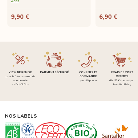
Aries
9,90 €
6,90 €
-10% DE REMISE
PAIEMENT SÉCURISÉ
CONSEILS ET
FRAIS DE PORT
pour la 1ère commande
COMMANDE
OFFERTS
avec le code
par téléphone
dès 55 € d'achat par
«NOUVEAU»
Mondial Relay
NOS LABELS