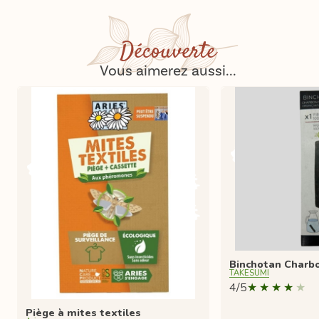
Découverte
Vous aimerez aussi...
Binchotan Charbo
TAKESUMI
4/5
Piège à mites textiles