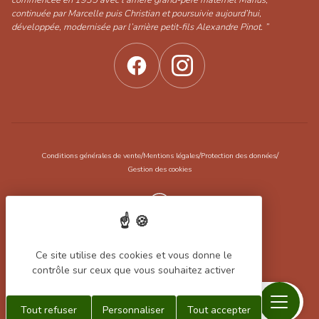
commencée en 1935 avec l’arrière grand-père maternel Marius,
continuée par Marcelle puis Christian et poursuivie aujourd’hui,
développée, modernisée par l’arrière petit-fils Alexandre Pinot. ”
/
/
/
Conditions générales de vente
Mentions légales
Protection des données
Gestion des cookies
Réalisation Koredge
Ce site utilise des cookies et vous donne le
contrôle sur ceux que vous souhaitez activer
Menu
Recherche
Contact
Mon
Mon
Tout refuser
Personnaliser
Tout accepter