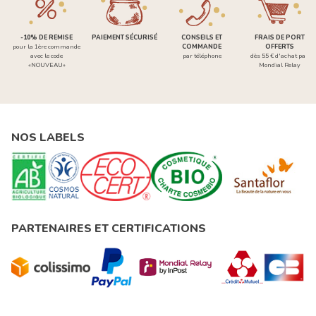
-10% DE REMISE
PAIEMENT SÉCURISÉ
CONSEILS ET
FRAIS DE PORT
pour la 1ère commande
COMMANDE
OFFERTS
avec le code
par téléphone
dès 55 € d'achat par
«NOUVEAU»
Mondial Relay
NOS LABELS
PARTENAIRES ET CERTIFICATIONS