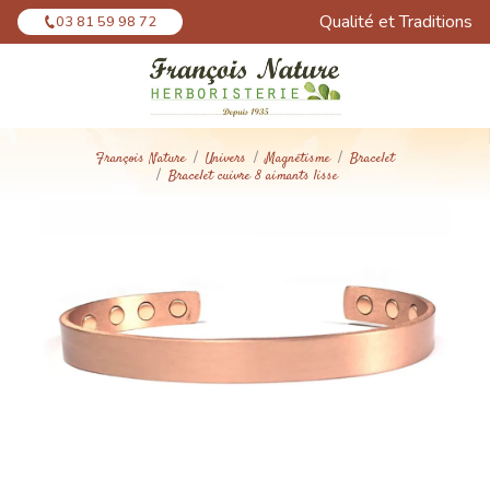
Panneau de gestion des cookies
Qualité et Traditions
03 81 59 98 72
François Nature
Univers
Magnétisme
Bracelet
Bracelet cuivre 8 aimants lisse