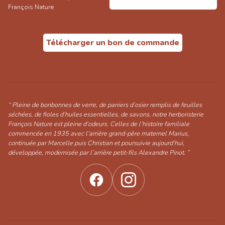
François Nature
Télécharger un bon de commande
“ Pleine de bonbonnes de verre, de paniers d’osier remplis de feuilles
séchées, de fioles d’huiles essentielles, de savons, notre herboristerie
François Nature est pleine d’odeurs. Celles de l’histoire familiale
commencée en 1935 avec l’arrière grand-père maternel Marius,
continuée par Marcelle puis Christian et poursuivie aujourd’hui,
développée, modernisée par l’arrière petit-fils Alexandre Pinot. ”