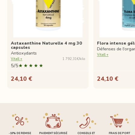
Astaxanthine Naturelle 4 mg 30
Flora intense gél
capsules
Défenses de l'orga
Antioxydants
Vitall +
Vitall +
1 792,31€/kilo
5/5
24,10 €
24,10 €
-10% DE REMISE
PAIEMENT SÉCURISÉ
CONSEILS ET
FRAIS DE PORT