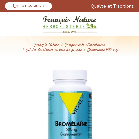
Panneau de gestion des cookies
Qualité et Traditions
03 81 59 98 72
François Nature
Compléments alimentaires
Gélules de plantes et pots de poudre
Bromélaïne 500 mg