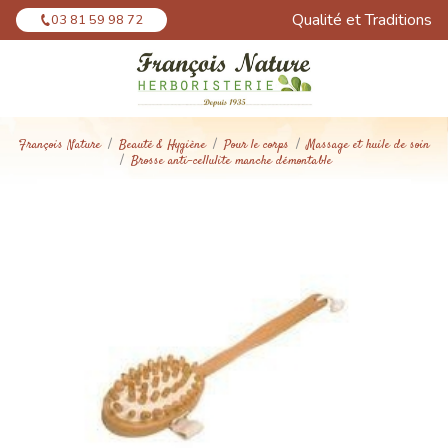
Panneau de gestion des cookies
Qualité et Traditions
03 81 59 98 72
François Nature
Beauté & Hygiène
Pour le corps
Massage et huile de soin
Brosse anti-cellulite manche démontable