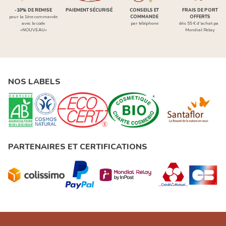
-10% DE REMISE
PAIEMENT SÉCURISÉ
CONSEILS ET
FRAIS DE PORT
pour la 1ère commande
COMMANDE
OFFERTS
avec le code
par téléphone
dès 55 € d'achat par
«NOUVEAU»
Mondial Relay
NOS LABELS
PARTENAIRES ET CERTIFICATIONS