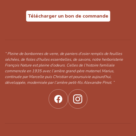
Télécharger un bon de commande
“ Pleine de bonbonnes de verre, de paniers d’osier remplis de feuilles
séchées, de fioles d’huiles essentielles, de savons, notre herboristerie
François Nature est pleine d’odeurs. Celles de l’histoire familiale
commencée en 1935 avec l’arrière grand-père maternel Marius,
continuée par Marcelle puis Christian et poursuivie aujourd’hui,
développée, modernisée par l’arrière petit-fils Alexandre Pinot. ”