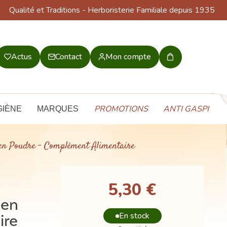
Qualité et Traditions
- Herboristerie Familiale depuis 1935
Actus
Contact
Mon compte
Mon
panier
PROMOTIONS
ANTI GASPI
GIÈNE
MARQUES
en Poudre - Complément Alimentaire
5,30 €
 en
En stock
ire