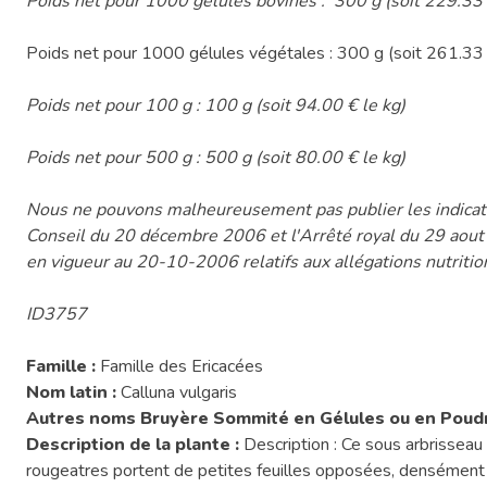
Poids net pour 1000 gélules bovines : 300 g (soit 229.33 
Poids net pour 1000 gélules végétales : 300 g (soit 261.33 
Poids net pour 100 g : 100 g (soit 94.00 € le kg)
Poids net pour 500 g : 500 g (soit 80.00 € le kg)
Nous ne pouvons malheureusement pas publier les indicati
Conseil du 20 décembre 2006 et l'Arrêté royal du 29 aou
en vigueur au 20-10-2006 relatifs aux allégations nutritio
ID3757
Famille :
Famille des Ericacées
Nom latin :
Calluna vulgaris
Autres noms Bruyère Sommité en Gélules ou en Poudr
Description de la plante :
Description : Ce sous arbrissea
rougeatres portent de petites feuilles opposées, densément i