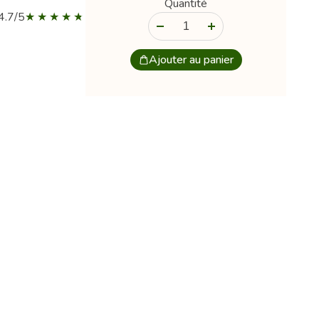
Quantité
4.7/5
-
+
Ajouter au panier