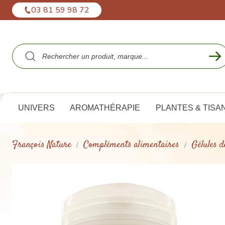
Panneau de gestion des cookies
03 81 59 98 72
UNIVERS
AROMATHÉRAPIE
PLANTES & TISA
François Nature
Compléments alimentaires
Gélules d