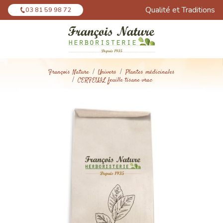
Panneau de gestion des cookies
Qualité et Traditions
03 81 59 98 72
François Nature
Univers
Plantes médicinales
CERFEUIL feuille tisane vrac