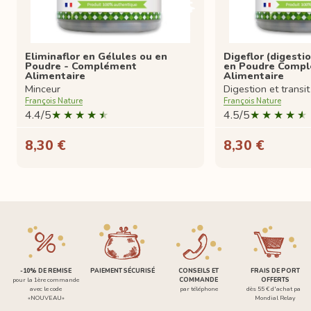
Eliminaflor en Gélules ou en
Digeflor (digesti
Poudre - Complément
en Poudre Comp
Alimentaire
Alimentaire
Minceur
Digestion et transit
François Nature
François Nature
4.4/5
4.5/5
8,30 €
8,30 €
-10% DE REMISE
PAIEMENT SÉCURISÉ
CONSEILS ET
FRAIS DE PORT
pour la 1ère commande
COMMANDE
OFFERTS
avec le code
par téléphone
dès 55 € d'achat par
«NOUVEAU»
Mondial Relay