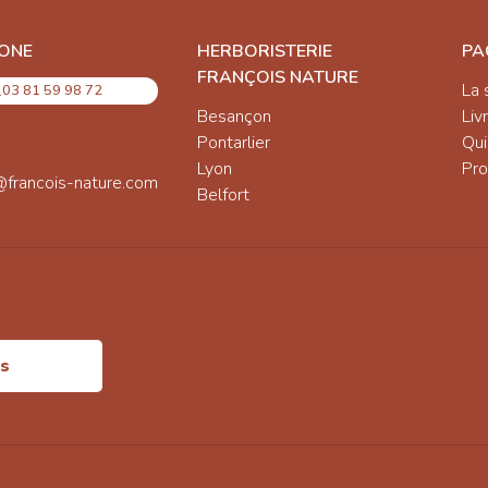
ONE
HERBORISTERIE
PA
FRANÇOIS NATURE
La 
03 81 59 98 72
Besançon
Liv
Pontarlier
Qu
Lyon
Pro
@francois-nature.com
Belfort
is