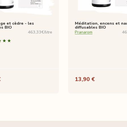
ge et cèdre - les
Méditation, encens et nar
es BIO
diffusables BIO
463,33€/litre
Pranarom
46
€
13,90 €