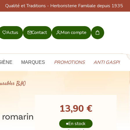
Qualité et Traditions
- Herboristerie Familiale depuis 1935
Actus
Contact
Mon compte
Mon
panier
PROMOTIONS
ANTI GASPI
GIÈNE
MARQUES
fusables BIO
13,90 €
 romarin
En stock