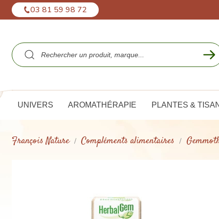
Panneau de gestion des cookies
03 81 59 98 72
UNIVERS
AROMATHÉRAPIE
PLANTES & TISA
François Nature
Compléments alimentaires
Gemmoth