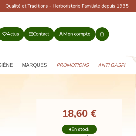
Qualité et Traditions
- Herboristerie Familiale depuis 1935
Actus
Contact
Mon compte
Mon
panier
PROMOTIONS
ANTI GASPI
GIÈNE
MARQUES
18,60 €
En stock