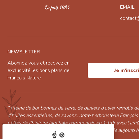
EMAIL
contact
NEWSLETTER
Abonnez-vous et recevez en
exclusivité les bons plans de
Je m'inscr
François Nature
“ Pleine de bonbonnes de verre, de paniers d’osier remplis de
d’huiles essentielles, de savons, notre herboristerie François
Celles de l’histoire familiale commencée en 1935 avec l’arri
continuée par Marcelle puis Christian et poursuivie aujourd’
l’arrière petit-fils Alexandre Pinot. ”