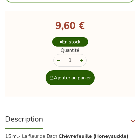
9,60 €
En stock
Quantité
-
+
Ajouter au panier
Description
15 ml.- La fleur de Bach
Chèvrefeuille (Honeysuckle)