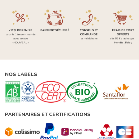
-10% DE REMISE
PAIEMENT SÉCURISÉ
CONSEILS ET
FRAIS DE PORT
pour la 1ère commande
COMMANDE
OFFERTS
avec le code
par téléphone
dès 55 € d'achat par
«NOUVEAU»
Mondial Relay
NOS LABELS
PARTENAIRES ET CERTIFICATIONS