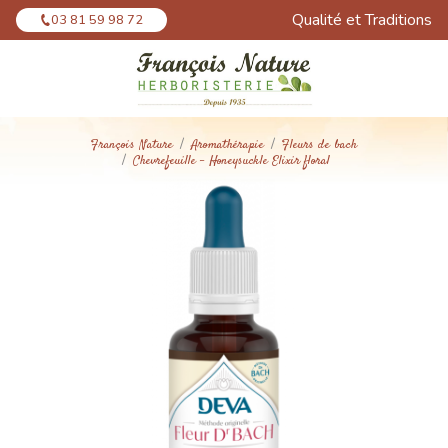
Panneau de gestion des cookies
Qualité et Traditions
03 81 59 98 72
François Nature
Aromathérapie
Fleurs de bach
Chevrefeuille - Honeysuckle Elixir floral