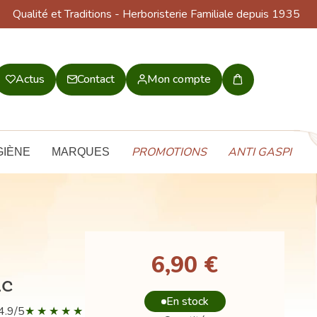
Qualité et Traditions
- Herboristerie Familiale depuis 1935
Actus
Contact
Mon compte
Mon
panier
PROMOTIONS
ANTI GASPI
GIÈNE
MARQUES
6,90 €
ac
En stock
4.9/5