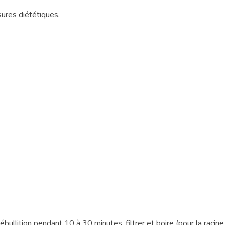
ures diététiques.
bullition pendant 10 à 30 minutes, filtrer et boire (pour la racine, é