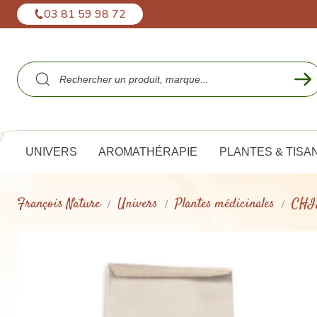
Panneau de gestion des cookies
03 81 59 98 72
UNIVERS
AROMATHÉRAPIE
PLANTES & TISA
François Nature
Univers
Plantes médicinales
CHIE