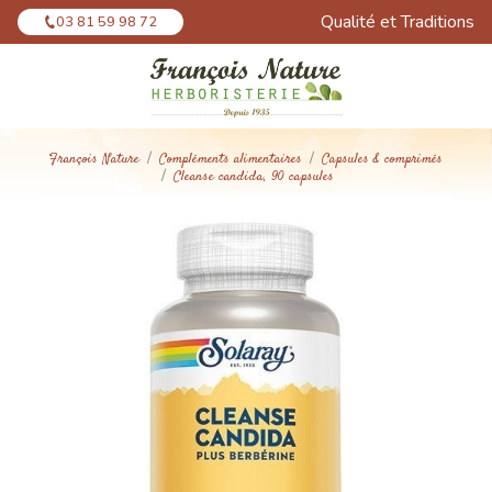
Panneau de gestion des cookies
Qualité et Traditions
03 81 59 98 72
François Nature
Compléments alimentaires
Capsules & comprimés
Cleanse candida, 90 capsules