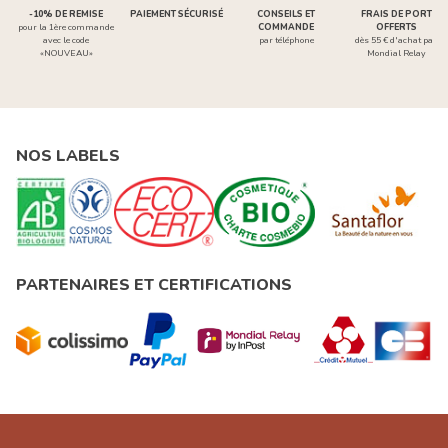
-10% DE REMISE
PAIEMENT SÉCURISÉ
CONSEILS ET
FRAIS DE PORT
pour la 1ère commande
COMMANDE
OFFERTS
avec le code
par téléphone
dès 55 € d'achat par
«NOUVEAU»
Mondial Relay
NOS LABELS
PARTENAIRES ET CERTIFICATIONS