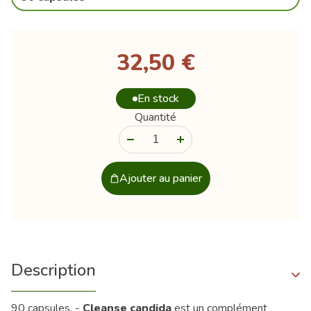
32,50 €
En stock
Quantité
-
+
Ajouter au panier
Description
90 capsules. -
Cleanse candida
est un complément